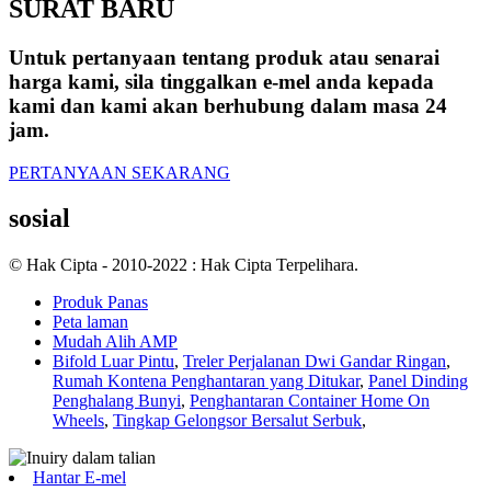
SURAT BARU
Untuk pertanyaan tentang produk atau senarai
harga kami, sila tinggalkan e-mel anda kepada
kami dan kami akan berhubung dalam masa 24
jam.
PERTANYAAN SEKARANG
sosial
© Hak Cipta - 2010-2022 : Hak Cipta Terpelihara.
Produk Panas
Peta laman
Mudah Alih AMP
Bifold Luar Pintu
,
Treler Perjalanan Dwi Gandar Ringan
,
Rumah Kontena Penghantaran yang Ditukar
,
Panel Dinding
Penghalang Bunyi
,
Penghantaran Container Home On
Wheels
,
Tingkap Gelongsor Bersalut Serbuk
,
Hantar E-mel