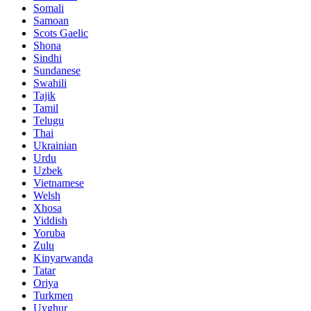
Somali
Samoan
Scots Gaelic
Shona
Sindhi
Sundanese
Swahili
Tajik
Tamil
Telugu
Thai
Ukrainian
Urdu
Uzbek
Vietnamese
Welsh
Xhosa
Yiddish
Yoruba
Zulu
Kinyarwanda
Tatar
Oriya
Turkmen
Uyghur