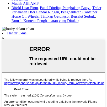
Mudah Alih AMP
Bifold Luar Pintu
,
Panel Dinding Penghalang Bunyi
,
Treler
Perjalanan Dwi Gandar Ringan
,
Penghantaran Container
Home On Wheels
,
Tingkap Gelongsor Bersalut Serbuk
,
Rumah Kontena Penghantaran yang Ditukar
,
Hantar E-mel
x