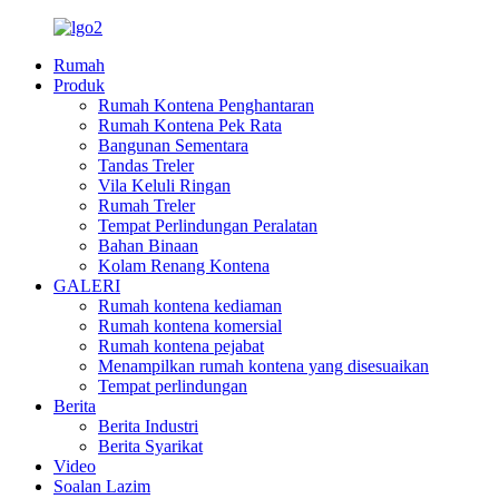
Rumah
Produk
Rumah Kontena Penghantaran
Rumah Kontena Pek Rata
Bangunan Sementara
Tandas Treler
Vila Keluli Ringan
Rumah Treler
Tempat Perlindungan Peralatan
Bahan Binaan
Kolam Renang Kontena
GALERI
Rumah kontena kediaman
Rumah kontena komersial
Rumah kontena pejabat
Menampilkan rumah kontena yang disesuaikan
Tempat perlindungan
Berita
Berita Industri
Berita Syarikat
Video
Soalan Lazim