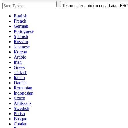
Tekan enter untuk mencari atau ES
English
French
German
Portuguese
Spanish
Russian
Japanese
Korean
Arabic
Irish
Greek
Turkish
Italian
Danish
Romanian
Indonesian
Czech
Afrikaans
Swedish
Polish
Basque
Catalan