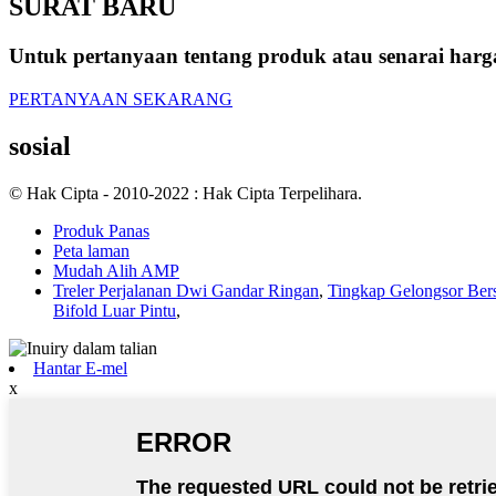
SURAT BARU
Untuk pertanyaan tentang produk atau senarai harg
PERTANYAAN SEKARANG
sosial
© Hak Cipta - 2010-2022 : Hak Cipta Terpelihara.
Produk Panas
Peta laman
Mudah Alih AMP
Treler Perjalanan Dwi Gandar Ringan
,
Tingkap Gelongsor Bers
Bifold Luar Pintu
,
Hantar E-mel
x