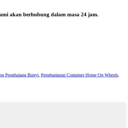
 kami akan berhubung dalam masa 24 jam.
ing Penghalang Bunyi
,
Penghantaran Container Home On Wheels
,