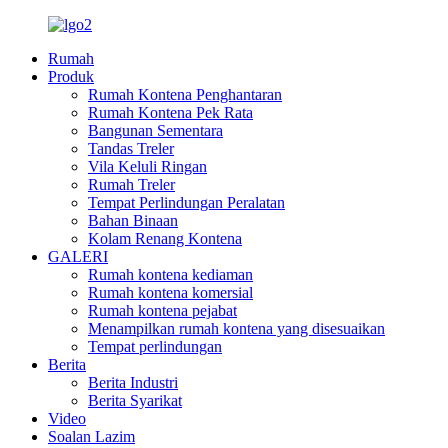
Rumah
Produk
Rumah Kontena Penghantaran
Rumah Kontena Pek Rata
Bangunan Sementara
Tandas Treler
Vila Keluli Ringan
Rumah Treler
Tempat Perlindungan Peralatan
Bahan Binaan
Kolam Renang Kontena
GALERI
Rumah kontena kediaman
Rumah kontena komersial
Rumah kontena pejabat
Menampilkan rumah kontena yang disesuaikan
Tempat perlindungan
Berita
Berita Industri
Berita Syarikat
Video
Soalan Lazim