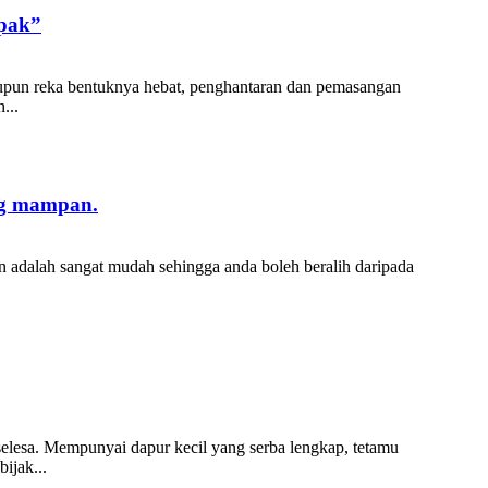
apak”
upun reka bentuknya hebat, penghantaran dan pemasangan
...
ng mampan.
adalah sangat mudah sehingga anda boleh beralih daripada
selesa. Mempunyai dapur kecil yang serba lengkap, tetamu
ijak...