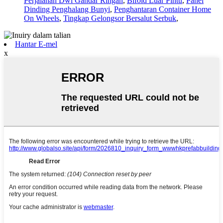
Perjalanan Dwi Gandar Ringan
,
Bifold Luar Pintu
,
Panel
Dinding Penghalang Bunyi
,
Penghantaran Container Home
On Wheels
,
Tingkap Gelongsor Bersalut Serbuk
,
Hantar E-mel
x