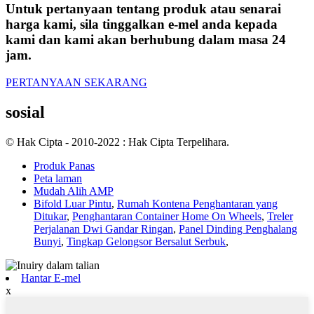
Untuk pertanyaan tentang produk atau senarai
harga kami, sila tinggalkan e-mel anda kepada
kami dan kami akan berhubung dalam masa 24
jam.
PERTANYAAN SEKARANG
sosial
© Hak Cipta - 2010-2022 : Hak Cipta Terpelihara.
Produk Panas
Peta laman
Mudah Alih AMP
Bifold Luar Pintu
,
Rumah Kontena Penghantaran yang
Ditukar
,
Penghantaran Container Home On Wheels
,
Treler
Perjalanan Dwi Gandar Ringan
,
Panel Dinding Penghalang
Bunyi
,
Tingkap Gelongsor Bersalut Serbuk
,
Hantar E-mel
x