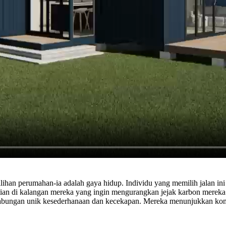
pilihan perumahan-ia adalah gaya hidup. Individu yang memilih jalan
hatian di kalangan mereka yang ingin mengurangkan jejak karbon mere
 gabungan unik kesederhanaan dan kecekapan. Mereka menunjukkan ko