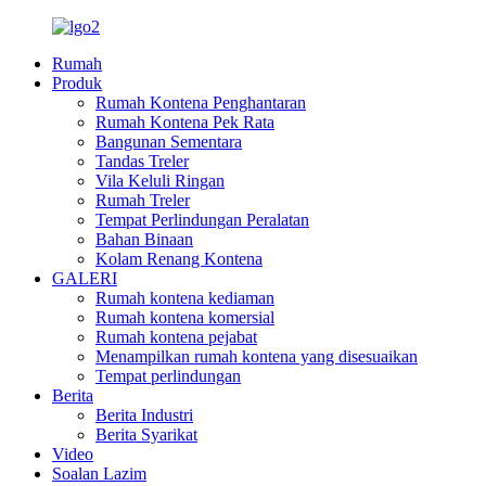
Rumah
Produk
Rumah Kontena Penghantaran
Rumah Kontena Pek Rata
Bangunan Sementara
Tandas Treler
Vila Keluli Ringan
Rumah Treler
Tempat Perlindungan Peralatan
Bahan Binaan
Kolam Renang Kontena
GALERI
Rumah kontena kediaman
Rumah kontena komersial
Rumah kontena pejabat
Menampilkan rumah kontena yang disesuaikan
Tempat perlindungan
Berita
Berita Industri
Berita Syarikat
Video
Soalan Lazim