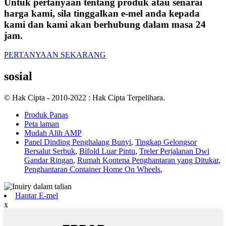
Untuk pertanyaan tentang produk atau senarai
harga kami, sila tinggalkan e-mel anda kepada
kami dan kami akan berhubung dalam masa 24
jam.
PERTANYAAN SEKARANG
sosial
© Hak Cipta - 2010-2022 : Hak Cipta Terpelihara.
Produk Panas
Peta laman
Mudah Alih AMP
Panel Dinding Penghalang Bunyi
,
Tingkap Gelongsor
Bersalut Serbuk
,
Bifold Luar Pintu
,
Treler Perjalanan Dwi
Gandar Ringan
,
Rumah Kontena Penghantaran yang Ditukar
,
Penghantaran Container Home On Wheels
,
Hantar E-mel
x