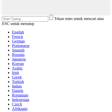
Tekan enter untuk mencari atau
ESC untuk menutup
English
French
German
Portuguese
Spanish
Russian
Japanese
Korean
Arabic
Irish
Greek
Turkish
Italian
Danish
Romanian
Indonesian
Czech
Afrikaans