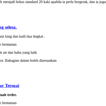
eh menjadi bekas standard 20 kaki apabila ia perlu bergerak, dan ia ju
g selesa.
z king dan katil dua tingkat .
an hentaman
is air dan haba yang baik
or. Bahagian dalam boleh disesuaikan
r Tersuai
mah treler.
an hentaman