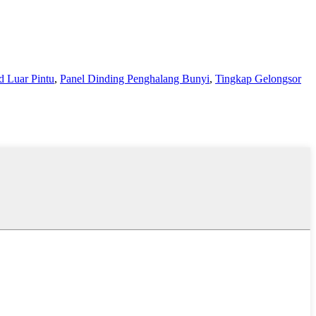
d Luar Pintu
,
Panel Dinding Penghalang Bunyi
,
Tingkap Gelongsor