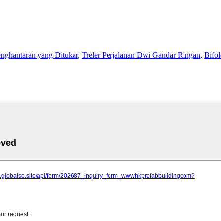
nghantaran yang Ditukar
,
Treler Perjalanan Dwi Gandar Ringan
,
Bifol