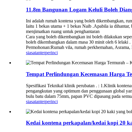
11.8m Bangunan Logam Keluli Boleh Diang
Ini adalah rumah kontena yang boleh dikembangkan, rum
Iaitu 1 bekas utama + 1 bekas Naib .Apabila ia dihantar, 
menjimatkan ruang untuk penghantaran
Cara yang boleh dikembangkan ini boleh dilakukan sepen
boleh dikembangkan dalam masa 30 minit oleh 6 lelaki 
Permohonan:Rumah vila, rumah perkhemahan, Asrama, P
siasatan
terperinci
Tempat Perlindungan Kecemasan Harga Ter
Spesifikasi Teknikal klinik perubatan . : 1.Klinik kon
pengangkutan yang optimum dan penggunaan global yang 
bulu batu dalam 75mm, papan PVC dipasang pada semua sis
siasatan
terperinci
Kedai kontena perkapalan/kedai kopi 20 k