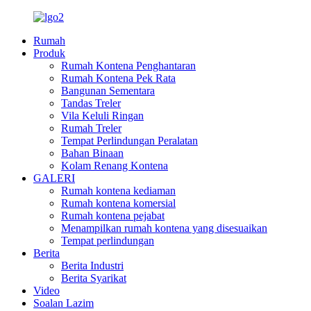
Rumah
Produk
Rumah Kontena Penghantaran
Rumah Kontena Pek Rata
Bangunan Sementara
Tandas Treler
Vila Keluli Ringan
Rumah Treler
Tempat Perlindungan Peralatan
Bahan Binaan
Kolam Renang Kontena
GALERI
Rumah kontena kediaman
Rumah kontena komersial
Rumah kontena pejabat
Menampilkan rumah kontena yang disesuaikan
Tempat perlindungan
Berita
Berita Industri
Berita Syarikat
Video
Soalan Lazim