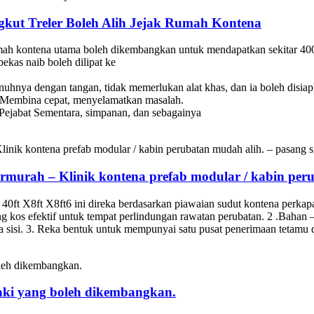
kut Treler Boleh Alih Jejak Rumah Kontena
ah kontena utama boleh dikembangkan untuk mendapatkan sekitar 400 
bekas naib boleh dilipat ke
uhnya dengan tangan, tidak memerlukan alat khas, dan ia boleh disia
. Membina cepat, menyelamatkan masalah.
ejabat Sementara, simpanan, dan sebagainya
murah – Klinik kontena prefab modular / kabin peru
tena 40ft X8ft X8ft6 ini direka berdasarkan piawaian sudut kontena p
kos efektif untuk tempat perlindungan rawatan perubatan. 2 .Bahan –
i. 3. Reka bentuk untuk mempunyai satu pusat penerimaan tetamu dan 3 
aki yang boleh dikembangkan.