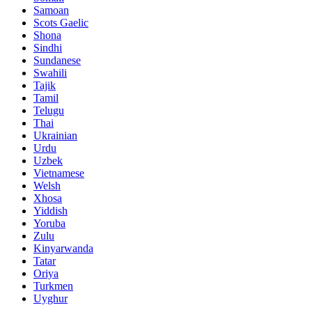
Samoan
Scots Gaelic
Shona
Sindhi
Sundanese
Swahili
Tajik
Tamil
Telugu
Thai
Ukrainian
Urdu
Uzbek
Vietnamese
Welsh
Xhosa
Yiddish
Yoruba
Zulu
Kinyarwanda
Tatar
Oriya
Turkmen
Uyghur