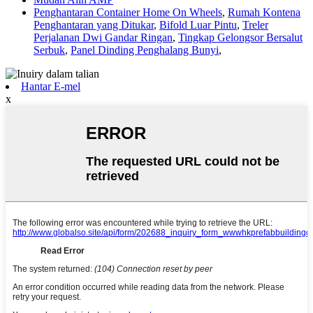
Penghantaran Container Home On Wheels
,
Rumah Kontena
Penghantaran yang Ditukar
,
Bifold Luar Pintu
,
Treler
Perjalanan Dwi Gandar Ringan
,
Tingkap Gelongsor Bersalut
Serbuk
,
Panel Dinding Penghalang Bunyi
,
Hantar E-mel
x