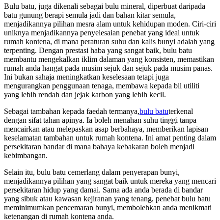
Bulu batu, juga dikenali sebagai bulu mineral, diperbuat daripada
batu gunung berapi semula jadi dan bahan kitar semula,
menjadikannya pilihan mesra alam untuk kehidupan moden. Ciri-ciri
uniknya menjadikannya penyelesaian penebat yang ideal untuk
rumah kontena, di mana peraturan suhu dan kalis bunyi adalah yang
terpenting. Dengan prestasi haba yang sangat baik, bulu batu
membantu mengekalkan iklim dalaman yang konsisten, memastikan
rumah anda hangat pada musim sejuk dan sejuk pada musim panas.
Ini bukan sahaja meningkatkan keselesaan tetapi juga
mengurangkan penggunaan tenaga, membawa kepada bil utiliti
yang lebih rendah dan jejak karbon yang lebih kecil.
Sebagai tambahan kepada faedah termanya,
bulu batu
terkenal
dengan sifat tahan apinya. Ia boleh menahan suhu tinggi tanpa
mencairkan atau melepaskan asap berbahaya, memberikan lapisan
keselamatan tambahan untuk rumah kontena. Ini amat penting dalam
persekitaran bandar di mana bahaya kebakaran boleh menjadi
kebimbangan.
Selain itu, bulu batu cemerlang dalam penyerapan bunyi,
menjadikannya pilihan yang sangat baik untuk mereka yang mencari
persekitaran hidup yang damai. Sama ada anda berada di bandar
yang sibuk atau kawasan kejiranan yang tenang, penebat bulu batu
meminimumkan pencemaran bunyi, membolehkan anda menikmati
ketenangan di rumah kontena anda.