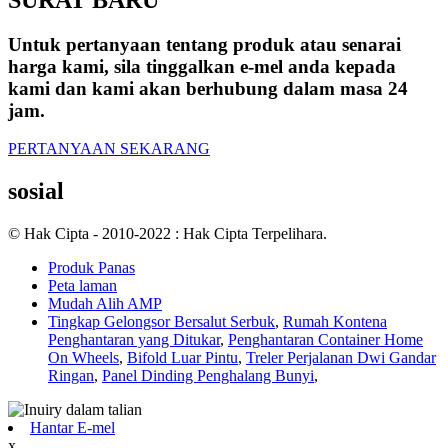
Untuk pertanyaan tentang produk atau senarai
harga kami, sila tinggalkan e-mel anda kepada
kami dan kami akan berhubung dalam masa 24
jam.
PERTANYAAN SEKARANG
sosial
© Hak Cipta - 2010-2022 : Hak Cipta Terpelihara.
Produk Panas
Peta laman
Mudah Alih AMP
Tingkap Gelongsor Bersalut Serbuk
,
Rumah Kontena
Penghantaran yang Ditukar
,
Penghantaran Container Home
On Wheels
,
Bifold Luar Pintu
,
Treler Perjalanan Dwi Gandar
Ringan
,
Panel Dinding Penghalang Bunyi
,
Hantar E-mel
x