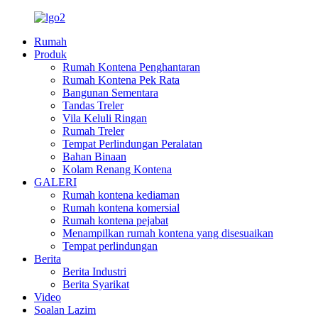
Rumah
Produk
Rumah Kontena Penghantaran
Rumah Kontena Pek Rata
Bangunan Sementara
Tandas Treler
Vila Keluli Ringan
Rumah Treler
Tempat Perlindungan Peralatan
Bahan Binaan
Kolam Renang Kontena
GALERI
Rumah kontena kediaman
Rumah kontena komersial
Rumah kontena pejabat
Menampilkan rumah kontena yang disesuaikan
Tempat perlindungan
Berita
Berita Industri
Berita Syarikat
Video
Soalan Lazim