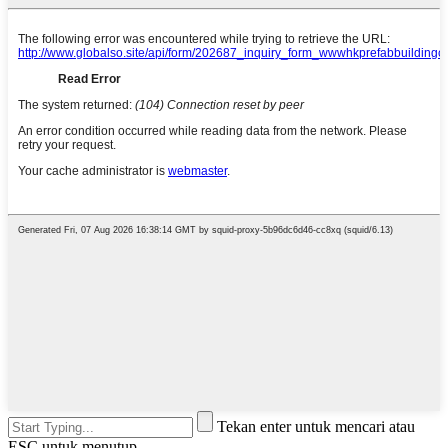
Tekan enter untuk mencari atau
ESC untuk menutup