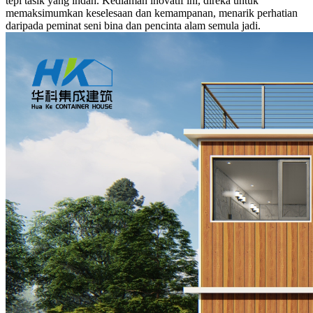
tepi tasik yang indah. Kediaman inovatif ini, direka untuk
memaksimumkan keselesaan dan kemampanan, menarik perhatian
daripada peminat seni bina dan pencinta alam semula jadi.